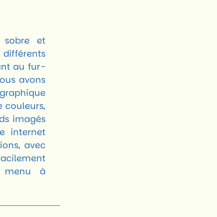
 sobre et
différents
ent au fur-
Nous avons
graphique
 couleurs,
nds imagés
te internet
ions, avec
acilement
n menu à