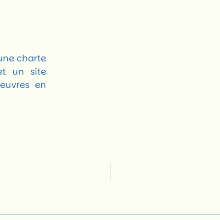
une charte
et un site
oeuvres en