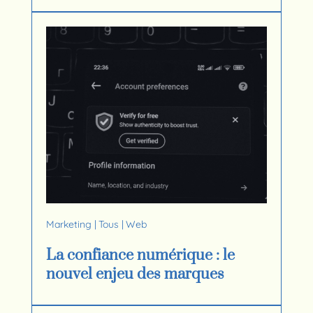
Marketing
|
Tous
|
Web
La confiance numérique : le
nouvel enjeu des marques