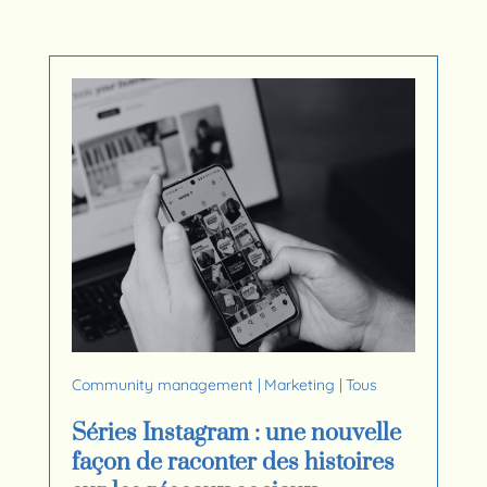
Community management
|
Marketing
|
Tous
Séries Instagram : une nouvelle
façon de raconter des histoires