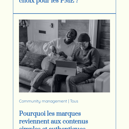
choix pour les PME ?
Community management
|
Tous
Pourquoi les marques
reviennent aux contenus