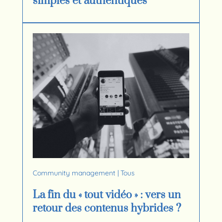
simples et authentiques
Community management
|
Tous
La fin du « tout vidéo » : vers un
retour des contenus hybrides ?