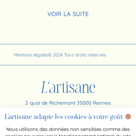
VOIR LA SUITE
1
2
3
4
5
6
7
8
9
10
11
12
Mentions légales
© 2024 Tous droits réservés.
2 quai de Richemont 35000 Rennes
06 64 56 63 26
L'artisane adapte les cookies à votre goût
contact@agence-lartisane.com
Nous utilisons des données non sensibles comme des