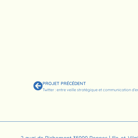
PROJET PRÉCÉDENT
Twitter : entre veille stratégique et communication d’e
2 quai de Richemont 35000 Rennes | Ille-et-Vila